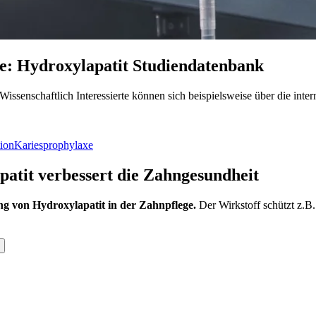
se:
Hydroxylapatit Studiendatenbank
 Wissenschaftlich Interessierte können sich beispielsweise über die i
ion
Kariesprophylaxe
atit verbessert die Zahngesundheit
ng von Hydroxylapatit in der Zahnpflege.
Der Wirkstoff schützt z.B.
ob Hydroxylapatit-Partikel eine Schutzschicht auf den Zähnen ausbild
wurde.
kten genutzt werden, lagern sich bereits nach kurzer Expositionsdauer
 Plaque-Biofilmen durch Anhebung des pH-Werts entgegenwirkt.