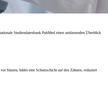
nternationale Studiendatenbank PubMed einen umfassenden Überblick
 vor Säuren, bildet eine Schutzschicht auf den Zähnen, reduziert
en können.
Die Analyse ergab, dass bei allen untersuchten
 an die Zähne an. Die Anlagerung erfolgt über polare Interaktionen