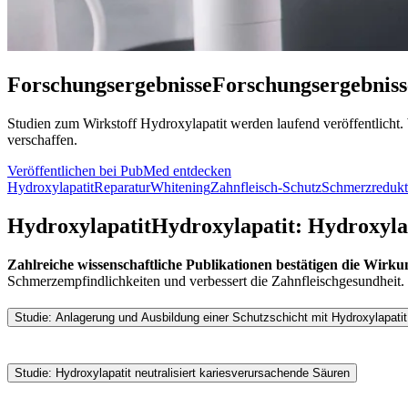
Forschungsergebnisse
Forschungsergebnis
Studien zum Wirkstoff Hydroxylapatit werden laufend veröffentlicht.
verschaffen.
Veröffentlichen bei PubMed entdecken
Hydroxylapatit
Reparatur
Whitening
Zahnfleisch-Schutz
Schmerzredukt
Hydroxylapatit
Hydroxylapatit:
Hydroxylap
Zahlreiche wissenschaftliche Publikationen bestätigen die Wirku
Schmerzempfindlichkeiten und verbessert die Zahnfleischgesundheit.
Studie: Anlagerung und Ausbildung einer Schutzschicht mit Hydroxylapatit
In Zusammenarbeit mit dem
Max-Planck-Institut
wurde untersucht, 
Hydroxylapatit-Konzentrationen eine Schutzschicht ausgebildet 
Studie: Hydroxylapatit neutralisiert kariesverursachende Säuren
Hydroxylapatit-Partikel, wie sie auch in den Bioniq® Zahnpflegeprodu
Die
in vitro
-Studie zeigt, dass
Hydroxylapatit
kariogene Säuren in