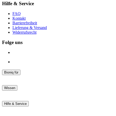
Hilfe & Service
FAQ
Kontakt
Barrierefreiheit
Lieferung & Versand
Widerrufsrecht
Folge uns
Bioniq für
weißere Zähne
tägliche Zahnschmelz-Reparatur
Wissen
schmerzempfindliche Zähne
entzündetes Zahnfleisch
Ratgeber
gesunde Zähne und gesundes Zahnfleisch
Forschung
Hilfe & Service
Alle Produkte
Studien
Über uns
FAQ