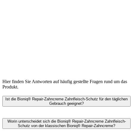
Hier finden Sie Antworten auf häufig gestellte Fragen rund um das
Produkt.
Ist die Bioniq® Repair-Zahncreme Zahnfleisch-Schutz für den täglichen
Gebrauch geeignet?
Die Bioniq® Repair-Zahncreme Zahnfleisch-Schutz ist für den
täglichen Gebrauch geeignet.
Worin unterscheidet sich die Bioniq® Repair-Zahncreme Zahnfleisch-
Schutz von der klassischen Bioniq® Repair-Zahncreme?
Sie repariert mit Hydroxylapatit mikrokleine Defekte in der