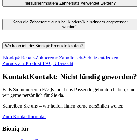
auch bei schmerzempfindlichen Zähnen.
mineralischen Ursprungs sind
(Silica und Hydrated Silica).
herausnehmbarem Zahnersatz verwendet werden?
Sämtliche
Zahncremes von Bioniq®
weisen eine sehr schonende
Zusammensetzung auf. Deshalb können sie
auch bei Implantaten
Kann die Zahncreme auch bei Kindern/Kleinkindern angewendet
sowie festsitzendem oder herausnehmbarem Zahnersatz
werden?
angewendet werden.
Die
Zahncremes von Bioniq®
sind für Erwachsene konzipiert und
Neben dem Hauptwirkstoff Hydroxylapatit enthalten die
von diesen getestet.
Wo kann ich die Bioniq® Produkte kaufen?
Zahncremes von Bioniq® zusätzlich reinigende Substanzen und
Für Kinder haben wir speziell entwickelte Produkte unter unserer
milde Tenside. Darüber hinaus werden sanfte Putzkörper verwendet,
Marke
Karex
, die ebenfalls den naturverwandten Wirkstoff
Die Bioniq® Produkte erhalten Sie in ausgewählten
Bioniq® Repair-Zahncreme Zahnfleisch-Schutz entdecken
die
weder Implantate und Kronen noch Füllungen oder
Hydroxylapatit enthalten und bei Verschlucken unbedenklich sind.
Drogeriemärkten und -abteilungen im Supermarkt sowie in
Zurück zur Produkt-FAQ-Übersicht
Verblendungen schädigen.
Apotheken.
Kontakt
Kontakt:
Nicht fündig geworden?
Falls Sie in unseren FAQs nicht das Passende gefunden haben, sind
wir gerne persönlich für Sie da.
Schreiben Sie uns – wir helfen Ihnen gerne persönlich weiter.
Zum Kontaktformular
Bioniq für