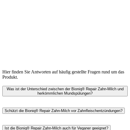
Hier finden Sie Antworten auf häufig gestellte Fragen rund um das
Produkt.
Was ist der Unterschied zwischen der Bioniq® Repair Zahn-Milch und
herkömmlichen Mundspülungen?
Die Bioniq® Repair Zahn-Milch ist
weiß
, denn sie enthält
künstlichen Zahnschmelz mit wertvollem Calcium (Hydroxylapatit).
Schützt die Bioniq® Repair Zahn-Milch vor Zahnfleischentzündungen?
Dank ihrer
leicht gelartigen Konsistenz
haftet sie besonders gut am
Zahnschmelz und macht die Zähne so glatt, dass Bakterien und
Die Bioniq® Repair Zahn-Milch enthält zwei Wirkstoffe
Verfärbungen sich nur noch schlecht anlagern können.
(Lactoferrin und Hyaluron)
mit einem antibakteriellen und
Ist die Bioniq® Repair Zahn-Milch auch für Veganer geeignet?